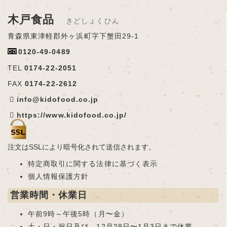
【予告版】母の日セット 4月1日発売スタ
木戸食品
ートです
きどしょくひん
2022年3月22日
青森県東津軽郡外ヶ浜町字下蟹田29-1
社長のオススメ「これは旨い!!」オススメ商
品のコーナーを開設いたしました
0120-49-0489
2022年1月17日
TEL
0174-22-2051
新春キャンペーンがスタートしました
2022年1
FAX
0174-22-2612
月16日
info@kidofood.co.jp
https://www.kidofood.co.jp/
注文はSSLにより暗号化されて送信されます。
特定商取引に関する法律に基づく表示
個人情報保護方針
営業時間・休業日
午前9時～午後5時（月〜金）
土・日・祝日及び、12月28日〜1月3日まで休業