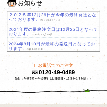
お知らせ
２０２５年12月26日が今年の最終発送とな
っております。
2025年12月8日
2024年度の最終注文日は12月25日となって
おります。
2024年12月16日
2024年8月10日が最終の発送日となってお
ります。
2024年8月4日
2023年12月20日が最終の受注日となってお
ります。
2023年12月19日
お電話でのご注文
0120-49-0489
2023年、年内の発送は12月25日が最終発送
となっております。
受付：午前9時～午後5時（土日祝日・12/28~1/3を除く）
2023年12月14日
秋のめえものお届け便始まりました！
2023年9
月4日
年末年始の発送につきまして
2022年12月5日