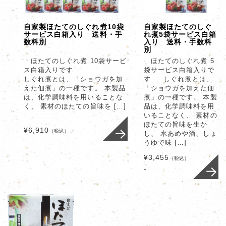
自家製ほたてのしぐれ煮10袋
自家製ほたてのしぐ
サービス白箱入り 送料・手
れ煮5袋サービス白箱
数料別
入り 送料・手数料
別
ほたてのしぐれ煮 10袋サービ
ほたてのしぐれ煮 5
ス白箱入りです
袋サービス白箱入りで
しぐれ煮とは、「ショウガを加
す しぐれ煮とは、
えた佃煮」の一種です。 本製品
「ショウガを加えた佃
は、化学調味料を用いることな
煮」の一種です。 本製
く、 素材のほたての旨味を […]
品は、化学調味料を用
いることなく、 素材の
ほたての旨味を生か
¥6,910
-
（税込）
し、 水あめや酒、しょ
うゆで味 […]
¥3,455
（税込）
-