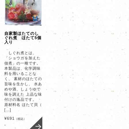
自家製ほたてのし
ぐれ煮 ほたて5個
入り
しぐれ煮とは、
「ショウガを加えた
佃煮」の一種です。
本製品は、化学調味
料を用いることな
く、 素材のほたての
旨味を生かし、 水あ
めや酒、しょうゆで
味を調えた 上品な味
付けの逸品です。
原材料名 ほたて貝（
[…]
¥691
（税込）
-