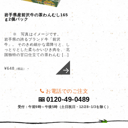
岩手県産前沢牛の茶わんむし165
ｇ2個パック
※ 写真はイメージです。
岩手県の誇るブランド牛「前沢
牛」。 そのきめ細かな霜降りと、し
っとりとした柔らかいひき肉を、 北
国独特の甘口仕立ての茶わんむ […]
¥648
-
（税込）
お電話でのご注文
0120-49-0489
受付：午前9時～午後5時（土日祝日・12/28~1/3を除く）