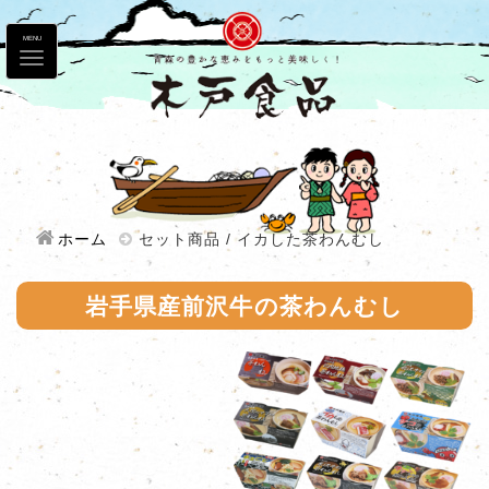
MENU
ホーム
セット商品 / イカした茶わんむし
岩手県産前沢牛の茶わんむし