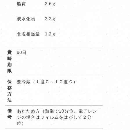
脂質 2.6ｇ
炭水化物 3.3ｇ
食塩相当量 1.2ｇ
賞
90日
味
期
限
保
要冷蔵（１度Ｃ～１０度Ｃ）
存
方
法
備
あたため方（熱湯で10分位、電子レン
考
ジの場合はフィルムをはがして２分
位）