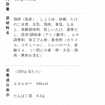
容
量
原
鶏卵（国産）、しょうゆ、砂糖、たけ
材
のこ水煮、豆乳、鶏肉、食塩、なる
料
と、発酵調味料、乾しいたけ、濃厚だ
名
し、昆布/調味液（アミノ酸等）、ｐＨ
調整剤、加工でん粉、着色料（カラメ
ル、コチニール）、トレハロース、炭
酸Ｃａ、（一部に小麦・卵・大豆・鶏
肉・豚肉を含む）
栄
（100ｇ当たり）
養
成
エネルギー 54kcal
分
表
示
たんぱく質 4.3ｇ