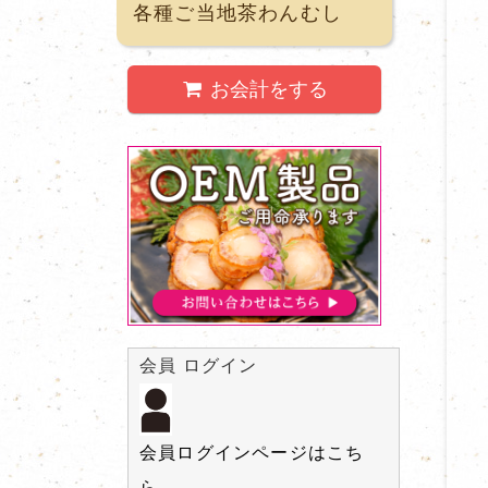
各種ご当地茶わんむし
お会計をする
会員 ログイン
会員ログインページはこち
ら。