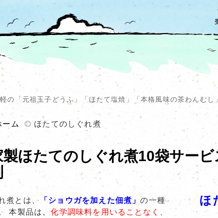
 津軽の「元祖玉子どうふ」「ほたて塩焼」「本格風味の茶わんむし
ホーム
ほたてのしぐれ煮
家製ほたてのしぐれ煮10袋サービ
別
ほた
れ煮とは、
「ショウガを加えた佃煮」
の一種
。 本製品は、
化学調味料を用いることなく、