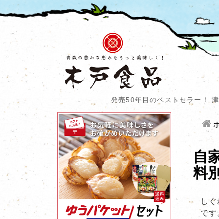
発売50年目のベストセラー！
自
料
しぐ
です