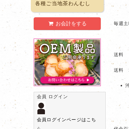
各種ご当地茶わんむし
お会計をする
毎週土
送料 
送料 
会員 ログイン
会員ログインページはこち
ら。
代金