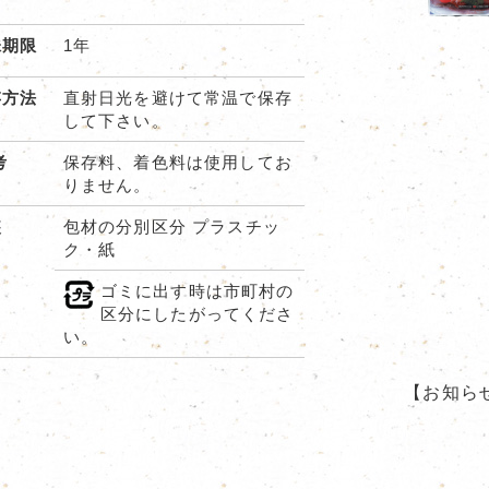
味期限
1年
存方法
直射日光を避けて常温で保存
して下さい。
考
保存料、着色料は使用してお
りません。
装
包材の分別区分 プラスチッ
ク・紙
ゴミに出す時は市町村の
区分にしたがってくださ
い。
【お知ら