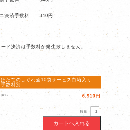
ニ決済手数料 340円
カード決済は手数料が発生致しません。
製ほたてのしぐれ煮10袋サービス白箱入り
・手数料別
6,910円
（税込）
数量