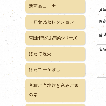
新商品コーナー
賞
保
木戸食品セレクション
備 
雪国津軽のお惣菜シリーズ
包
ほたて塩焼
ほたて一夜ぼし
各種ご当地炊き込みご飯
の素