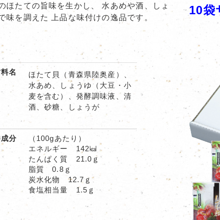
のほたての旨味を生かし、 水あめや酒、しょ
10
で味を調えた 上品な味付けの逸品です。
材料名
ほたて貝（青森県陸奥産）、
水あめ、しょうゆ（大豆・小
麦を含む）、発酵調味液、清
酒、砂糖、しょうが
養成分
（100gあたり）
エネルギー 142㎉
たんぱく質 21.0ｇ
脂質 0.8ｇ
炭水化物 12.7ｇ
食塩相当量 1.5ｇ