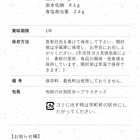
炭水化物 8.1ｇ
食塩相当量 2.4ｇ
賞味期限
1年
保存方法
直射日光を避けて保存して下さい。開封
後は冷蔵庫に保管し、お早目にお召し上
がりください。(不活性ガス充填包装によ
り、素材の形状、食品の風味・色食感を
保持しています。開封前は常温で保存で
きます。)
備 考
保存料、着色料は使用しておりません。
包装
包材の分別区分＝プラスチック
ゴミに出す時は市町村の区分にし
たがってください。
【お知らせ欄】